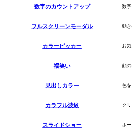
数字のカウントアップ
数字
フルスクリーンモーダル
動き
カラーピッカー
お気
福笑い
顔の
見出しカラー
色を
カラフル波紋
クリ
スライドショー
ホー