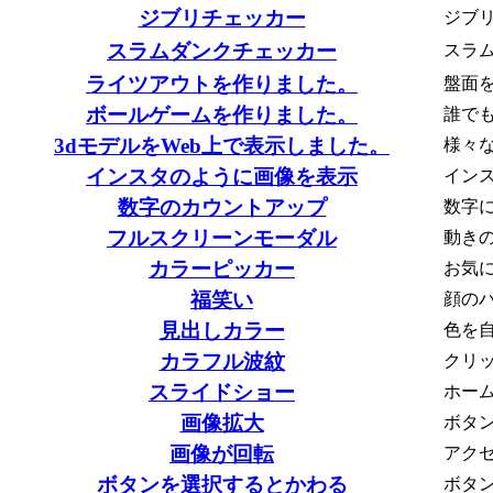
ジブリチェッカー
ジブ
スラムダンクチェッカー
スラ
ライツアウトを作りました。
盤面
ボールゲームを作りました。
誰で
3dモデルをWeb上で表示しました。
様々
インスタのように画像を表示
イン
数字のカウントアップ
数字
フルスクリーンモーダル
動き
カラーピッカー
お気
福笑い
顔の
見出しカラー
色を
カラフル波紋
クリ
スライドショー
ホー
画像拡大
ボタ
画像が回転
アク
ボタンを選択するとかわる
ボタ