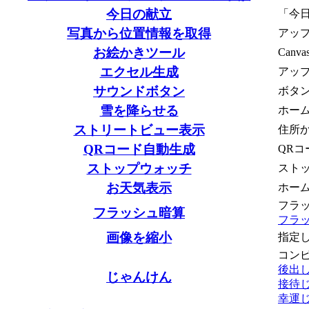
今日の献立
「今
写真から位置情報を取得
アッ
お絵かきツール
Can
エクセル生成
アッ
サウンドボタン
ボタ
雪を降らせる
ホー
ストリートビュー表示
住所か
QRコード自動生成
QR
ストップウォッチ
スト
お天気表示
ホー
フラ
フラッシュ暗算
フラ
画像を縮小
指定
コン
後出
じゃんけん
接待
幸運