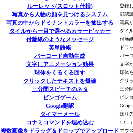
ルーレット(スロット仕様)
登録
写真から人物の顔を見つけるシステム
顔認
写真の中からドミナントカラーを抽出する
写真
タイルから一目で選べるカラーピッカー
タイ
付箋紙のようなメッセージ
付箋
英単語帳
ドラ
バーコード自動生成
バー
文字にアニメーション効果
文字
球体をくるくる回す
球体
クリックしたテキストを爆破
クリ
三分間スピーチのネタ
三分
ビンゴゲーム
ビン
Google翻訳
Goo
タイマーメール
送り
コナミコマンドを埋め込む
↑ ↑ ↓
複数画像をドラッグ＆ドロップでアップロード
マウ