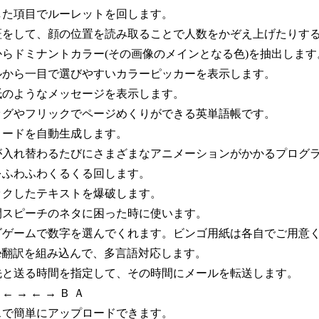
した項目でルーレットを回します。
証をして、顔の位置を読み取ることで人数をかぞえ上げたりす
からドミナントカラー(その画像のメインとなる色)を抽出します
ルから一目で選びやすいカラーピッカーを表示します。
紙のようなメッセージを表示します。
ッグやフリックでページめくりができる英単語帳です。
コードを自動生成します。
が入れ替わるたびにさまざまなアニメーションがかかるプログ
をふわふわくるくる回します。
ックしたテキストを爆破します。
間スピーチのネタに困った時に使います。
ゴゲームで数字を選んでくれます。ビンゴ用紙は各自でご用意
gle翻訳を組み込んで、多言語対応します。
先と送る時間を指定して、その時間にメールを転送します。
 ↓ ← → ← → Ｂ Ａ
スで簡単にアップロードできます。