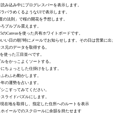
ジ読み込み中にプログレスバーを表示します。
パラパラめくるようなUIで表示します。
0度の法則」で桜の開花を予想します。
いろブルブル震えます。
L5のCanvasを使った共有ホワイトボードです。
のいい日の朝7時にメールでお知らせします。その日は営業に出
セス元のデータを取得する。
eryを使った三目並べです。
ブルをかっこよくソートする。
ンにちょっとした仕掛けをします。
をふわふわ動かします。
一年の運勢を占います。
ゴシこすってみてください。
をスライドパズルにします。
Sで現在地を取得し、指定した住所へのルートを表示
スホイールでのスクロールに余韻を持たせます