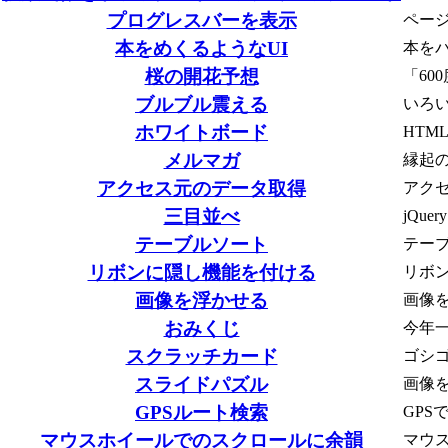
プログレスバーを表示
ペー
本をめくるようなUI
本を
桜の開花予想
「60
ブルブル震える
いろ
ホワイトボード
HTM
メルマガ
縁起
アクセス元のデータ取得
アク
三目並べ
jQu
テーブルソート
テー
リボンに隠し機能を付ける
リボ
画像を浮かせる
画像
おみくじ
今年
スクラッチカード
ゴシ
スライドパズル
画像
GPSルート検索
GP
マウスホイールでのスクロールに余韻
マウ