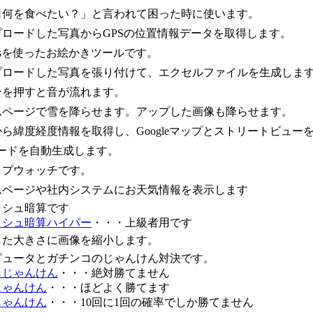
日何を食べたい？」と言われて困った時に使います。
プロードした写真からGPSの位置情報データを取得します。
vasを使ったお絵かきツールです。
プロードした写真を張り付けて、エクセルファイルを生成しま
ンを押すと音が流れます。
ムページで雪を降らせます。アップした画像も降らせます。
ら緯度経度情報を取得し、Googleマップとストリートビュー
コードを自動生成します。
ップウォッチです。
ムページや社内システムにお天気情報を表示します
ッシュ暗算です
ッシュ暗算ハイパー
・・・上級者用です
した大きさに画像を縮小します。
ピュータとガチンコのじゃんけん対決です。
しじゃんけん
・・・絶対勝てません
じゃんけん
・・・ほどよく勝てます
じゃんけん
・・・10回に1回の確率でしか勝てません